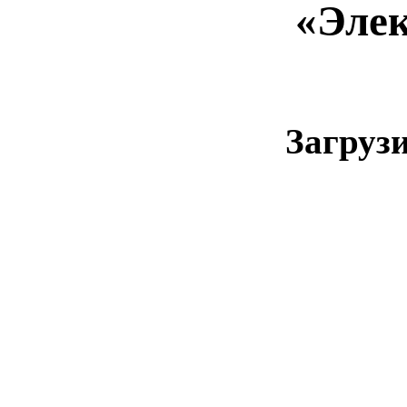
«Эле
Загруз